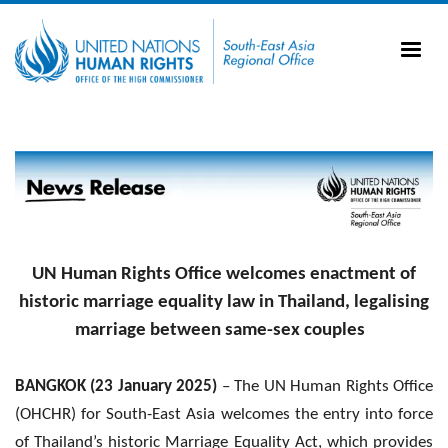
Skip to main content
20
Ti
AS
Vi
UN
Image
Tr
UN Human Rights Office welcomes enactment of
historic marriage equality law in Thailand, legalising
marriage between same-sex couples
BANGKOK (23 January 2025)
– The UN Human Rights Office
(OHCHR) for South-East Asia welcomes the entry into force
of Thailand’s historic Marriage Equality Act, which provides